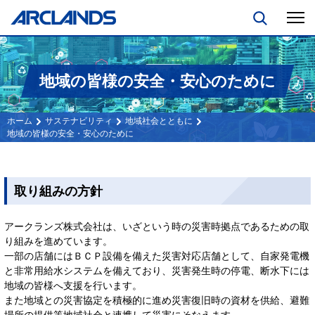
地域の皆様の安全・安心のために
サステナビリティ
地域社会とともに
地域の皆様の安全・安心のために
取り組みの方針
アークランズ株式会社は、いざという時の災害時拠点であるための取
り組みを進めています。
一部の店舗にはＢＣＰ設備を備えた災害対応店舗として、自家発電機
と非常用給水システムを備えており、災害発生時の停電、断水下には
地域の皆様へ支援を行います。
また地域との災害協定を積極的に進め災害復旧時の資材を供給、避難
場所の提供等地域社会と連携して災害にそなえます。