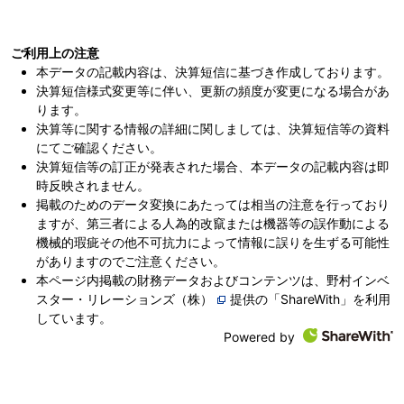
ご利用上の注意
本データの記載内容は、決算短信に基づき作成しております。
決算短信様式変更等に伴い、更新の頻度が変更になる場合があ
ります。
決算等に関する情報の詳細に関しましては、決算短信等の資料
にてご確認ください。
決算短信等の訂正が発表された場合、本データの記載内容は即
時反映されません。
掲載のためのデータ変換にあたっては相当の注意を行っており
ますが、第三者による人為的改竄または機器等の誤作動による
機械的瑕疵その他不可抗力によって情報に誤りを生ずる可能性
がありますのでご注意ください。
本ページ内掲載の財務データおよびコンテンツは、
野村インベ
スター・リレーションズ（株）
提供の「ShareWith」を利用
しています。
Powered by