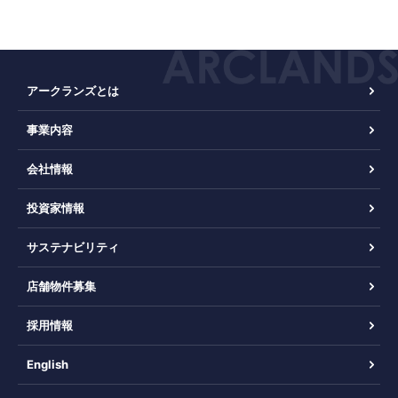
アークランズとは
事業内容
会社情報
投資家情報
サステナビリティ
店舗物件募集
採用情報
English