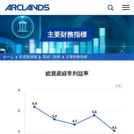
主要財務指標
投資家情報
業績・財務
主要財務指標
総資産経常利益率
（％）
8
6.4
6
5.6
5.2
4.7
4.1
4