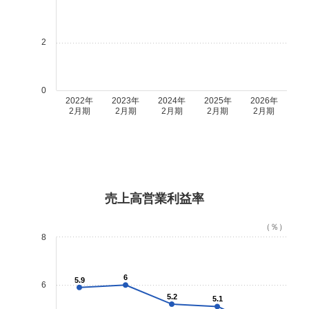
2
0
2022年
2023年
2024年
2025年
2026年
2月期
2月期
2月期
2月期
2月期
売上高営業利益率
（％）
8
6
5.9
6
5.2
5.1