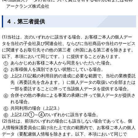
アークランズ株式会社
４．第三者提供
(1)当社は、次のいずれかに該当する場合、お客様ご本人の個人デー
タを当社の子会社及び関連会社、ならびに当社商品や当社のサービス
に関連するお取引先その他の第三者（外国にある第三者を除きます。
以下、本項において同じです。）に提供することがあります。
あらかじめお客様ご本人から同意をいただいた場合。
お客様個人を識別できない状態にしている場合。
上記2.(1)記載の利用目的の達成に必要な範囲で、当社の業務委託
先（再委託先を含みます。）に個人データの取扱いの全部または
一部を委託することに伴って当該個人データを提供する場合。
合併その他の事由による事業の承継に伴って個人データが提供さ
れる場合。
共同利用の場合（上記3.）
上記2.(2)①～④のいずれかに該当する場合。
(2)当社は、前項のいずれの場合にも該当しない場合であっても、個
人情報保護委員会に届け出た上で次の範囲内で、お客様ご本人の個人
データ（要配慮個人情報を除きます。以下、本項において同じで