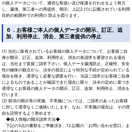
の個人データについて、適切な取扱い及び保護を行わせるよう努力
し、漏洩、第三者への再提供、開示、上記2.(1)に記載されている利用
目的の範囲外での利用の 防止を図ります。
６．お客様ご本人の個人データの開示、訂正、追
加、利用停止、消去、第三者提供の停止
(1) 当社に保有されているお客様の個人データについて、お客様ご自
身が開示、訂正、追加、利用停止、消去の各請求を要望される場合
は、当社まで直接ご請求下さい。個人データ漏洩防止、正確性、安全
性の確保の観点から、法令の規定により特別な手続が定められている
場合を除き、遅滞なく必要な調査を行い、当該ご請求がお客様ご自身
によるものであることが確認できた場合に限り、法令の定めに基づき
遅滞なくお客様の個人データの開示、訂正、追加、利用停止、消去を
行います。
(2) 前項の開示等の実施、不実施については、ご請求のあったお客様
に対して遅滞なくご連絡いたします。なお、不実施の場合は、その理
由を説明するよう努めます。
◆個人情報の開示請求方法◆
下記の3点の書類をご準備頂き、12.記載の「お問い合わせ窓口」ま
でご送付ください。