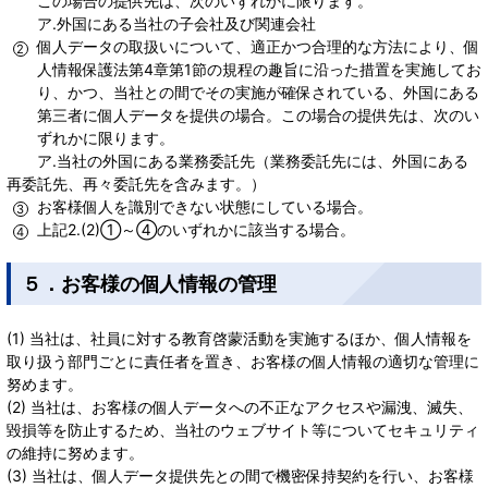
この場合の提供先は、次のいずれかに限ります。
ア.外国にある当社の子会社及び関連会社
個人データの取扱いについて、適正かつ合理的な方法により、個
人情報保護法第4章第1節の規程の趣旨に沿った措置を実施してお
り、かつ、当社との間でその実施が確保されている、外国にある
第三者に個人データを提供の場合。この場合の提供先は、次のい
ずれかに限ります。
ア.当社の外国にある業務委託先（業務委託先には、外国にある
再委託先、再々委託先を含みます。）
お客様個人を識別できない状態にしている場合。
上記2.(2)①～④のいずれかに該当する場合。
５．お客様の個人情報の管理
(1) 当社は、社員に対する教育啓蒙活動を実施するほか、個人情報を
取り扱う部門ごとに責任者を置き、お客様の個人情報の適切な管理に
努めます。
(2) 当社は、お客様の個人データへの不正なアクセスや漏洩、滅失、
毀損等を防止するため、当社のウェブサイト等についてセキュリティ
の維持に努めます。
(3) 当社は、個人データ提供先との間で機密保持契約を行い、お客様