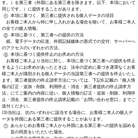
す。）を第三者（外国にある第三者を除きます。以下、本項において
同じです。）に提供することがあります。
本項に基づく、第三者に提供される個人データの項目
お客様ご本人から特に申し入れがある場合を除いて、お客様ご本人
の全ての個人情報。
本項に基づく、第三者への提供の方法
紙、電子データの伝送、外部記録媒体の形式での交付、サーバーへ
のアクセスのいずれかの方法。
本項に基づく提供停止のお求めの方法
お客様ご本人より当社に対し、本項に基づく第三者への提供を停止
するようにお求めがあったときは、法令の定めに基づき遅滞なくお客
様ご本人が識別される個人データの当該第三者への提供を停止いたし
ます。第三者提供の停止請求方法については、下記6.記載の「個人情
報の訂正・追加・削除、利用停止・消去・第三者提供の停止請求方
法」にてご案内の内容に従い、個人情報の訂正・追加・削除、利用停
止・消去、第三者提供の停止請求記載の「お問い合わせ窓口」までご
送付ください。
(3)当社は、次のいずれかに該当する場合に、お客様ご本人の個人デ
ータを外国にある第三者に提供することがあります。
あらかじめお客様ご本人から外国にある第三者への提供を認める
旨の同意をいただいた場合。