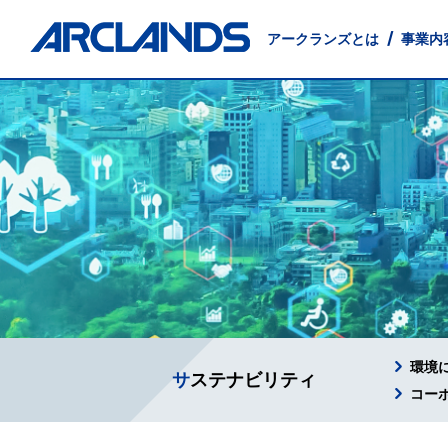
アークランズとは
事業内
事業内容
投資家情報
会社情報
サステナビリティ
店舗物件募集
採用情報
English
小売事業
IRニュース
会社概要
環境に配慮した事業経営
出店候補地募集
新卒採用
Management Principles
卸売事業
沿革
インターンシップ
経営方針
テナント募集
交通アクセス
地域社会
Company
業績・
外食事
IRお問い合わせ
電子公告
環境
サステナビリティ
コー