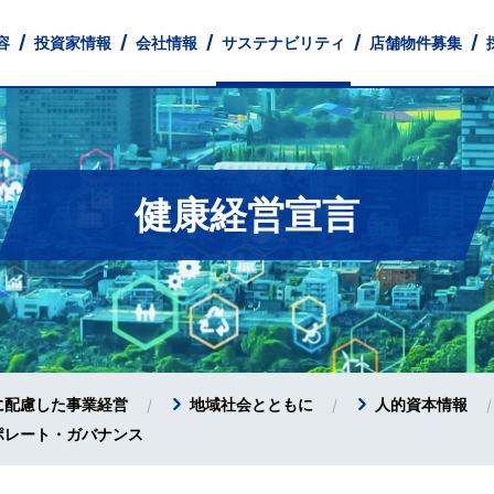
容
投資家情報
会社情報
サステナビリティ
店舗物件募集
健康経営宣言
とともに
 Profile
財務
業
中途採用
店舗ネットワーク
IRライブラリ
フィットネス事業
Our Company
人的資本情報
パート・アルバイト採用
株式情報
経営理念
不動産事業
健康経営宣言
IR Library
IRカレンダー
Monthly Tre
コーポレー
IR
免責事項
に配慮した事業経営
地域社会とともに
人的資本情報
ポレート・ガバナンス