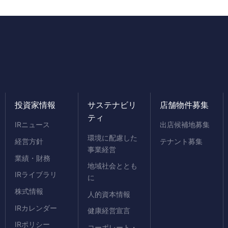
投資家情報
サステナビリ
店舗物件募集
ティ
IRニュース
出店候補地募集
環境に配慮した
経営方針
テナント募集
事業経営
業績・財務
地域社会ととも
IRライブラリ
に
株式情報
人的資本情報
IRカレンダー
健康経営宣言
IRポリシー
コーポレート・