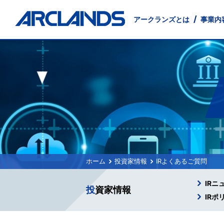
アークランズとは
事業内
事業内容
投資家情報
会社情報
サステナビリティ
店舗物件募集
採用情報
English
小売事業
IRニュース
会社概要
環境に配慮した事業経営
出店候補地募集
新卒採用
Management Principles
卸売事業
沿革
インターンシップ
経営方針
テナント募集
交通アクセス
地域社会
Company
業績・
外食事
IRお問い合わせ
電子公告
投資家情報
IRよくあるご質問
IRニ
投資家情報
IRポ