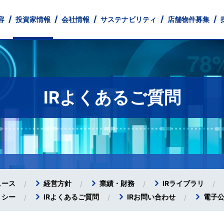
容
投資家情報
会社情報
サステナビリティ
店舗物件募集
IRよくあるご質問
とともに
 Profile
財務
業
中途採用
店舗ネットワーク
IRライブラリ
フィットネス事業
Our Company
人的資本情報
パート・アルバイト採用
株式情報
経営理念
不動産事業
健康経営宣言
IR Library
IRカレンダー
Monthly Tre
コーポレー
IR
免責事項
ュース
経営方針
業績・財務
IRライブラリ
リシー
IRよくあるご質問
IRお問い合わせ
電子