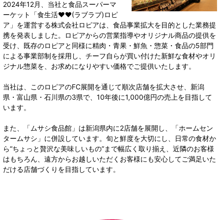
2024年12月、当社と食品スーパーマ
ーケット「食生活♥♥(ラブラブ)ロピ
ア」を運営する株式会社ロピアは、食品事業拡大を目的とした業務提
携を発表しました。ロピアからの営業指導やオリジナル商品の提供を
受け、既存のロピアと同様に精肉・青果・鮮魚・惣菜・食品の5部門
による事業部制を採用し、チーフ自らが買い付けた新鮮な食材やオリ
ジナル惣菜を、お求めになりやすい価格でご提供いたします。
当社は、このロピアのFC展開を通じて順次店舗を拡大させ、新潟
県・富山県・石川県の3県で、10年後に1,000億円の売上を目指して
います。
また、「ムサシ食品館」は新潟県内に2店舗を展開し、「ホームセン
タームサシ」に併設しています。旬と鮮度を大切にし、日常の食材か
ら“ちょっと贅沢な美味しいもの”まで幅広く取り揃え、近隣のお客様
はもちろん、遠方からお越しいただくお客様にも安心してご満足いた
だける店舗づくりを目指しています。