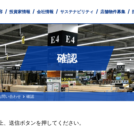
容
投資家情報
会社情報
サステナビリティ
店舗物件募集
確認
とともに
 Profile
財務
業
中途採用
店舗ネットワーク
IRライブラリ
フィットネス事業
Our Company
人的資本情報
パート・アルバイト採用
株式情報
経営理念
不動産事業
健康経営宣言
IR Library
IRカレンダー
Monthly Tre
コーポレー
IR
免責事項
お問い合わせ
確認
上、送信ボタンを押してください。