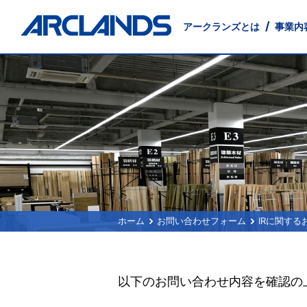
アークランズとは
事業内
事業内容
投資家情報
会社情報
サステナビリティ
店舗物件募集
採用情報
English
小売事業
IRニュース
会社概要
環境に配慮した事業経営
出店候補地募集
新卒採用
Management Principles
卸売事業
沿革
インターンシップ
経営方針
テナント募集
交通アクセス
地域社会
Company
業績・
外食事
IRお問い合わせ
電子公告
お問い合わせフォーム
IRに関する
以下のお問い合わせ内容を確認の