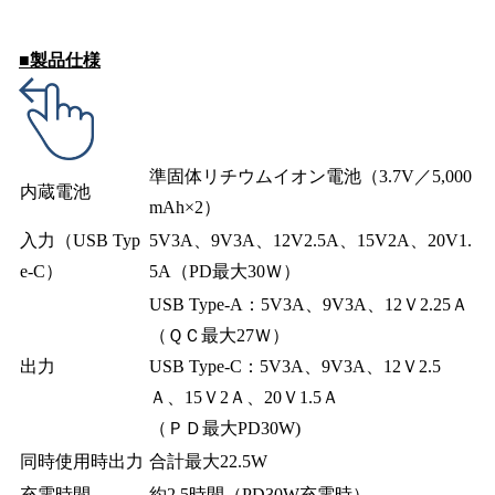
■製品仕様
準固体リチウムイオン電池（3.7V／5,000
内蔵電池
mAh×2）
入力（USB Typ
5V3A、9V3A、12V2.5A、15V2A、20V1.
e-C）
5A（PD最大30Ｗ）
USB Type-A：5V3A、9V3A、12Ｖ2.25Ａ
（ＱＣ最大27Ｗ）
出力
USB Type-C：5V3A、9V3A、12Ｖ2.5
Ａ、15Ｖ2Ａ、20Ｖ1.5Ａ
（ＰＤ最大PD30W)
同時使用時出力
合計最大22.5W
充電時間
約2.5時間（PD30W充電時）