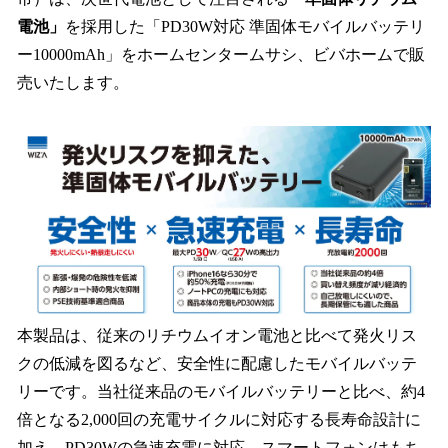
読
み
電池」
を採用した「PD30W対応 準固体モバイルバッテリ
込
ー10000mAh」をホームセンタームサシ、ビバホームで販
み
売いたします。
中
で
す
本製品は、従来のリチウムイオン電池と比べて発火リス
クの低減を図るなど、安全性に配慮したモバイルバッテ
リーです。当社従来品のモバイルバッテリーと比べ、約4
倍となる2,000回の充電サイクルに対応する長寿命設計に
加え、PD30Wの急速充電に対応。スマートフォンはもち