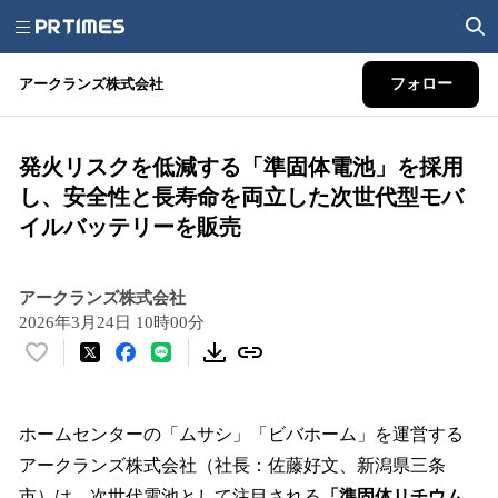
アークランズ株式会社
フォロー
発火リスクを低減する「準固体電池」を採用
し、安全性と長寿命を両立した次世代型モバ
イルバッテリーを販売
アークランズ株式会社
2026年3月24日 10時00分
い
い
ね
！
ホームセンターの「ムサシ」「ビバホーム」を運営する
数
アークランズ株式会社（社長：佐藤好文、新潟県三条
を
市）は、次世代電池として注目される
「準固体リチウム