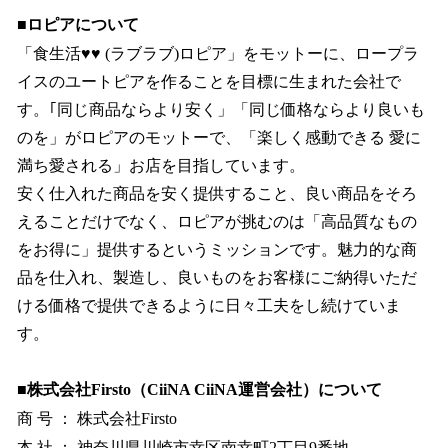
■ロピアについて
「食生活♥♥ (ラブラブ)ロピア」をモットーに、ロープラ
イスのユートピアを作ることを目標に生まれた会社で
す。｢同じ商品ならより安く」「同じ価格ならより良いも
のを」がロピアのモットーで、「楽しく感動できる 愛に
満ち愛される」お店を目指しています。
安く仕入れた商品を安く提供すること、良い商品をそろ
えることだけでなく、ロピアが挑むのは「高品質なもの
をお得に」提供するというミッションです。魅力的な商
品を仕入れ、製造し、良いものをお客様にご納得いただ
ける価格で提供できるように日々工夫をし続けていま
す。
■株式会社Firsto（CiiNA CiiNA運営会社）について
商 号 ： 株式会社Firsto
本 社 ： 神奈川県川崎市幸区南幸町2丁目9番地