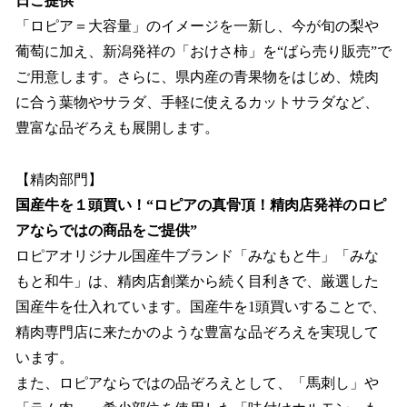
日ご提供”
「ロピア＝大容量」のイメージを一新し、今が旬の梨や
葡萄に加え、新潟発祥の「おけさ柿」を“ばら売り販売”で
ご用意します。さらに、県内産の青果物をはじめ、焼肉
に合う葉物やサラダ、手軽に使えるカットサラダなど、
豊富な品ぞろえも展開します。
【精肉部門】
国産牛を１頭買い！“ロピアの真骨頂！精肉店発祥のロピ
アならではの商品をご提供”
ロピアオリジナル国産牛ブランド「みなもと牛」「みな
もと和牛」は、精肉店創業から続く目利きで、厳選した
国産牛を仕入れています。国産牛を1頭買いすることで、
精肉専門店に来たかのような豊富な品ぞろえを実現して
います。
また、ロピアならではの品ぞろえとして、「馬刺し」や