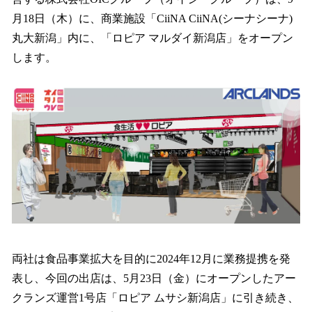
読
み
月18日（木）に、商業施設「CiiNA CiiNA(シーナシーナ)
込
丸大新潟」内に、「ロピア マルダイ新潟店」をオープン
み
します。
中
で
す
両社は食品事業拡大を目的に2024年12月に業務提携を発
表し、今回の出店は、5月23日（金）にオープンしたアー
クランズ運営1号店「ロピア ムサシ新潟店」に引き続き、