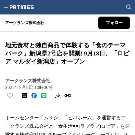
アークランズ株式会社
フォロー
地元食材と独自商品で体験する「食のテーマ
パーク」新潟県2号店を開業! 9月18日、「ロピ
ア マルダイ新潟店」オープン
アークランズ株式会社
2025年9月8日 10時00分
い
い
ね
！
ホームセンター「ムサシ」「ビバホーム」を運営するア
数
ークランズ株式会社と「食生活♥♥(ラブラブ)ロピア」を運
を
営する株式会社OICグループ（オイシーグループ）は、9