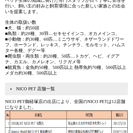
ペット生体の知識に長けた専門スタッフが日々丁寧に管理を
行い、飼い主の好みと飼育環境に合った新しい家族との出会
いを提案します。
生体の取扱い数
■犬、猫：約50頭
■鳥類：約20種、30羽…セキセイインコ、オカメインコ、
■小動物：約30種、60匹…ミニウサギ、ネザーランドドワー
フ、ホーランド、レッキス、チンチラ、モルモット、ハムス
ター各種、デグー等
■爬虫類・両生類：約20種、50匹…トカゲ、ヘビ、イグア
ナ、カエル、カメレオン、リクガメ等
■観賞魚：金魚約50種、500匹以上 熱帯魚約70種、500匹以上
メダカ約30種、500匹以上
NICO PET 店舗一覧
NICO PET御経塚店の出店により、全国のNICO PETは12店舗
になりました。