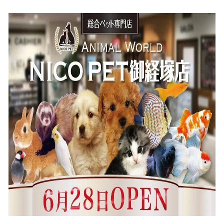
込
み
中
で
す