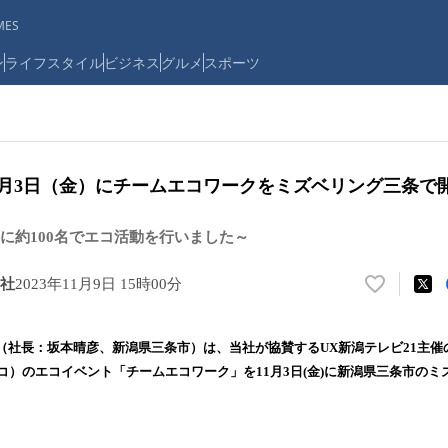
ES
ン
ライフスタイル
ビジネス
グルメ
スポーツ
11月3日（金）にチームエコワークをミズベリング三条で
に約100名でエコ活動を行いました～
社
2023年11月9日 15時00分
い
い
ね
（社長：坂本晴彦、新潟県三条市）は、当社が協賛するUX新潟テレビ21主催
！
ームエコ）のエコイベント「チームエコワーク」を11月3日(金)に新潟県三条市の
数
を
読
み