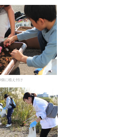
込
み
中
で
す
40個に植え付け