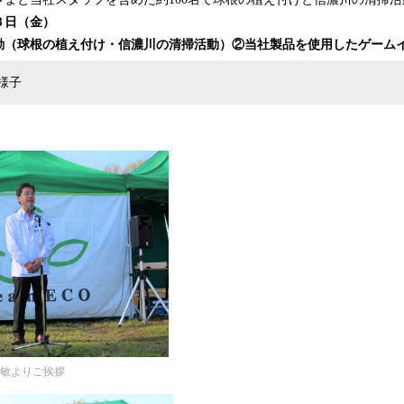
月３日（金）
動（球根の植え付け・信濃川の清掃活動）②当社製品を使用したゲーム
様子
公敏よりご挨拶