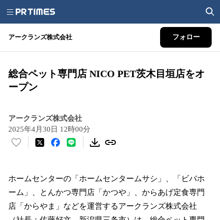
アークランズ株式会社
フォロー
総合ペット専門店 NICO PET茨木目垣店をオ
ープン
アークランズ株式会社
2025年4月30日 12時00分
い
い
ね
！
ホームセンターの「ホームセンタームサシ」、「ビバホ
数
ーム」、とんかつ専門店「かつや」、からあげ定食専門
を
店「からやま」などを運営するアークランズ株式会社
読
み
（社長：佐藤好文、新潟県三条市）は、総合ペット専門