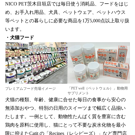
NICO PET茨木目垣店では毎日使う消耗品、フードをはじ
め、お手入れ用品、犬具、ペットウェア、ペットハウス
等ペットとの暮らしに必要な商品を1万5,000点以上取り扱
います。
・犬猫フード
「PET well（ペットウェル）」動物用
プレミアムフード売場イメージ
サプリメント
犬猫の種類、年齢、健康に合せた毎日の食事から安心の
無添加おやつ、特別の日用のスイーツまで幅広く品揃い
たします。一例として、動物性たんぱく質を豊富に含む
鶏肉を原料に使用し、猫にとって不要な炭水化物を最小
限に抑えたCatit の「Recipes（レシピーズ）」など専門店