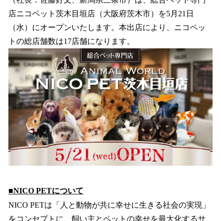
込
店ニコペット茨木目垣店（大阪府茨木市）を5月21日
み
（水）にオープンいたします。本出店により、ニコペッ
中
で
トの総店舗数は17店舗になります。
す
■NICO PETについて
NICO PETは「人と動物が共に幸せに生きる社会の実現」
をコンセプトに、飼い主とペットの幸せを最大化するサ