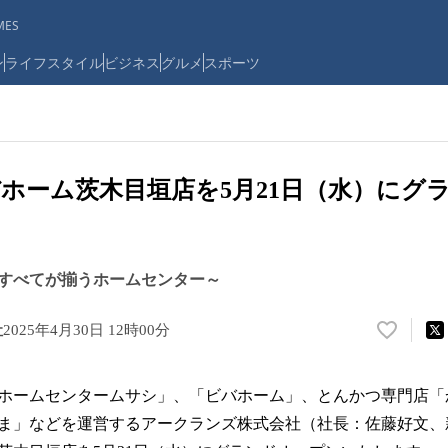
ES
ン
ライフスタイル
ビジネス
グルメ
スポーツ
ホーム茨木目垣店を5月21日（水）にグ
すべてが揃うホームセンター～
社
2025年4月30日 12時00分
い
い
ね
ホームセンタームサシ」、「ビバホーム」、とんかつ専門店「
！
数
ま」などを運営するアークランズ株式会社（社長：佐藤好文、
を