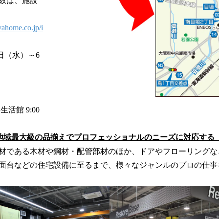
数は、施設
vahome.co.jp/i
1日（水）～6
、生活館 9:00
地域最大級の品揃えでプロフェッショナルのニーズに対応する
材である⽊材や鋼材・配管部材のほか、ドアやフローリングな
⾯台などの住宅設備に⾄るまで、様々なジャンルのプロの仕事