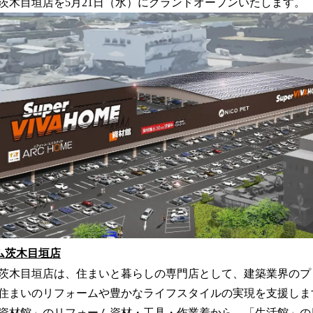
茨木目垣店を5月21日（水）にグランドオープンいたします。
読
み
込
み
中
で
す
ム茨木目垣店
茨木目垣店は、住まいと暮らしの専門店として、建築業界のプ
住まいのリフォームや豊かなライフスタイルの実現を支援しま
資材館」のリフォーム資材・工具・作業着から、「生活館」の