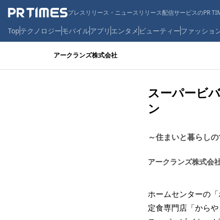
プレスリリース・ニュースリリース配信サービスのPR TIM
Top
テクノロジー
モバイル
アプリ
エンタメ
ビューティー
ファッショ
アークランズ株式会社
スーパービバ
ン
～住まいと暮らしの
アークランズ株式会
ホームセンターの「
定食専門店「からや