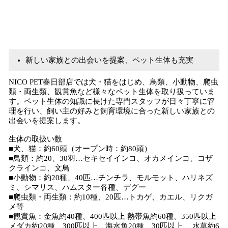
新しい家族との出会いを提案、ペット生体も充実
NICO PET春日部店では犬・猫をはじめ、鳥類、小動物、爬虫
類・両生類、観賞魚など様々なペット生体を取り扱っていま
す。ペット生体の知識に長けた専門スタッフが日々丁寧に管
理を行い、飼い主の好みと飼育環境に合った新しい家族との
出会いを提案します。
生体の取扱い数
■犬、猫：約60頭（オープン時：約80頭）
■鳥類：約20、30羽…セキセイインコ、オカメインコ、コザ
クラインコ、文鳥
■小動物：約20種、40匹…チンチラ、モルモット、ハリネズ
ミ、シマリス、ハムスター各種、デグー
■爬虫類・両生類：約10種、20匹…トカゲ、カエル、リクガ
メ等
■観賞魚：金魚約40種、400匹以上 熱帯魚約60種、350匹以上
メダカ約20種、300匹以上、海水魚20種、30匹以上、 水草約6