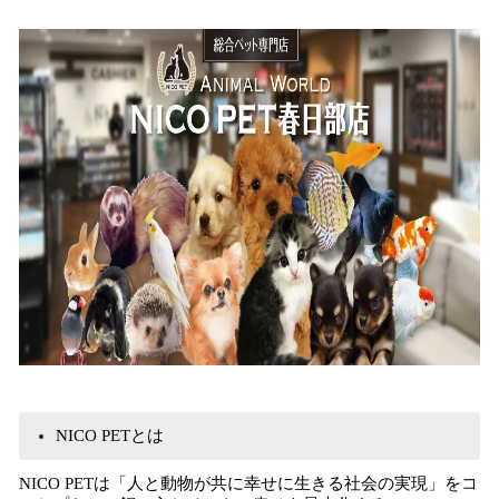
込
み
中
で
す
NICO PETとは
NICO PETは「人と動物が共に幸せに生きる社会の実現」をコ