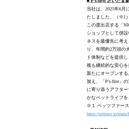
■ P’s-first 
当社は、2025年
たしました。（※1
この度出店する「NIC
ショップとして併設いたしま
ネスを最優先に考え
り、年間約2万頭の
ト体制などを提供し
後も継続的な安心を
新たにオープンする
加え、「P’s-fi
に寄り添うアフター
かなペットライフを
※１ ペッツファー
https://prtimes.jp/mai