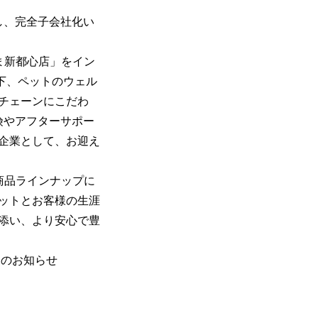
し、完全子会社化い
いたま新都心店」をイン
の理念の下、ペットのウェル
チェーンにこだわ
険やアフターサポー
企業として、お迎え
な商品ラインナップに
ペットとお客様の生涯
添い、より安心で豊
了のお知らせ