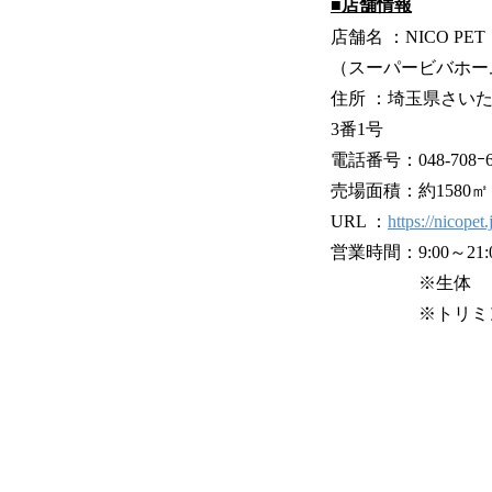
■店舗情報
店舗名 ：NICO P
（スーパービバホー
住所 ：埼玉県さい
3番1号
電話番号：048-708ｰ6
売場面積：約1580㎡
URL ：
https://nicopet.
営業時間：9:00～21:
※生体 ：9:0
※トリミング：9: