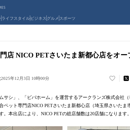
ES
ン
ライフスタイル
ビジネス
グルメ
スポーツ
門店 NICO PETさいたま新都心店をオー
社
2025年12月3日 10時00分
い
い
ね
ムサシ」、「ビバホーム」を運営するアークランズ株式会社（
！
数
ペット専門店NICO PETさいたま新都心店（埼玉県さいたま市
を
。本出店により、NICO PETの総店舗数は20店舗になります
読
み
込