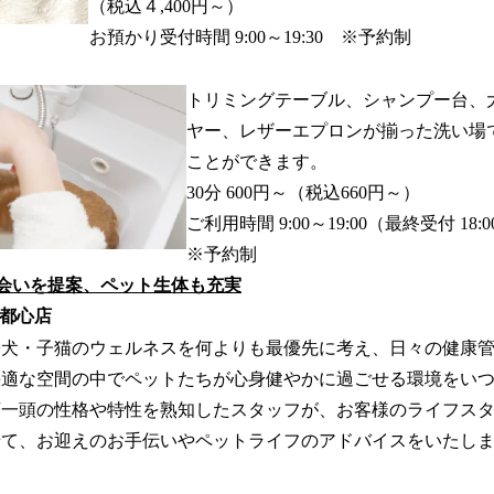
（税込４,400円～）
お預かり受付時間 9:00～19:30 ※予約制
トリミングテーブル、シャンプー台、
ヤー、レザーエプロンが揃った洗い場
ことができます。
30分 600円～（税込660円～）
ご利用時間 9:00～19:00（最終受付 18:0
※予約制
出会いを提案、ペット生体も充実
ま新都心店
子犬・子猫のウェルネスを何よりも最優先に考え、日々の健康
快適な空間の中でペットたちが心身健やかに過ごせる環境をい
頭一頭の性格や特性を熟知したスタッフが、お客様のライフス
せて、お迎えのお手伝いやペットライフのアドバイスをいたし