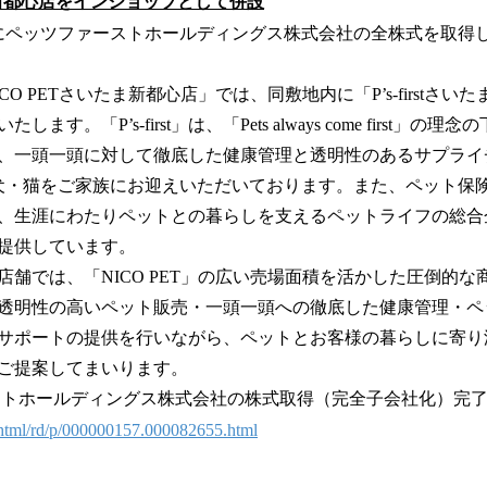
さいたま新都心店をインショップとして併設
6月にペッツファーストホールディングス株式会社の全株式を取得
）
O PETさいたま新都心店」では、同敷地内に「P’s-firstさ
す。「P’s-first」は、「Pets always come first」
、一頭一頭に対して徹底した健康管理と透明性のあるサプライ
犬・猫をご家族にお迎えいただいております。また、ペット保
、生涯にわたりペットとの暮らしを支えるペットライフの総合
提供しています。
店舗では、「NICO PET」の広い売場面積を活かした圧倒的
rst」の透明性の高いペット販売・一頭一頭への徹底した健康管理・
サポートの提供を行いながら、ペットとお客様の暮らしに寄り
ご提案してまいります。
ストホールディングス株式会社の株式取得（完全子会社化）完
n/html/rd/p/000000157.000082655.html