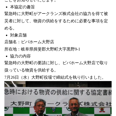
込
本協定の趣旨
み
緊急時に大野町がアークランズ株式会社の協力を得て被
中
災者に対して、物資の供給をするために必要な事項を定
で
す
める。
対象店舗
店舗名：ビバホーム大野店
所在地：岐阜県揖斐郡大野町大字黒野9-1
協力の内容
緊急時の大野町の要請に対し、ビバホーム大野店で取り
扱っている物資を供給する。
7月26日（水）大野町役場で締結式を執り行いました。