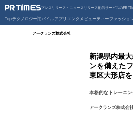
プレスリリース・ニュースリリース配信サービスのPR TIM
Top
テクノロジー
モバイル
アプリ
エンタメ
ビューティー
ファッショ
アークランズ株式会社
新潟県内最
ンを備えたフ
東区大形店
本格的なトレーニン
アークランズ株式会