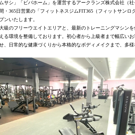
数
ムサシ」「ビバホーム」を運営するアークランズ株式会社（社
を
間・365日営業の「フィットネスジムFIT365（フィットサン
読
プンいたします。
み
込
大級のフリーウエイトエリアと、最新のトレーニングマシンを
み
える環境を整備しております。初心者から上級者まで幅広いお
中
せ、日常的な健康づくりから本格的なボディメイクまで、多様
で
す