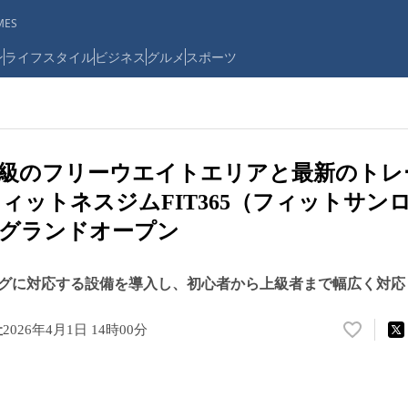
ES
ン
ライフスタイル
ビジネス
グルメ
スポーツ
大級のフリーウエイトエリアと最新のトレ
ィットネスジムFIT365（フィットサン
をグランドオープン
グに対応する設備を導入し、初心者から上級者まで幅広く対応
社
2026年4月1日 14時00分
い
い
ね
！