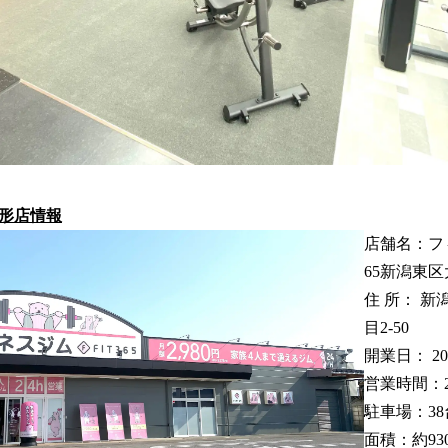
区大形店情報
店舗名：フィ
65新潟東区
住 所： 新
目2-50
開業日： 20
営業時間：
駐車場：38
面積：約93