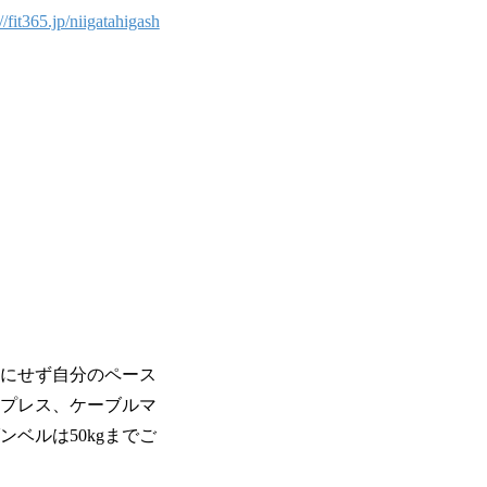
//fit365.jp/niigatahigash
気にせず自分のペース
チプレス、ケーブルマ
ベルは50kgまでご