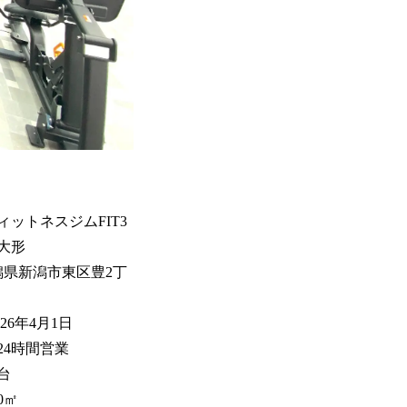
ットネスジムFIT3
大形
潟県新潟市東区豊2丁
26年4月1日
24時間営業
台
0㎡