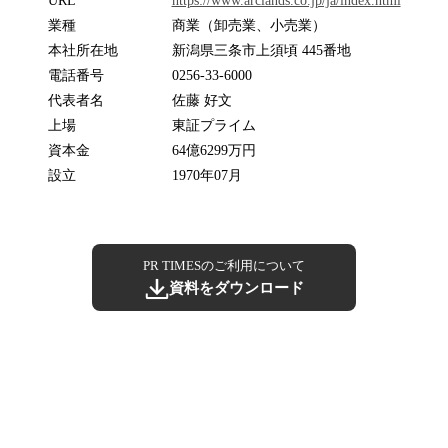
URL
https://www.arclands.co.jp/ja/index.html
業種
商業（卸売業、小売業）
本社所在地
新潟県三条市上須頃 445番地
電話番号
0256-33-6000
代表者名
佐藤 好文
上場
東証プライム
資本金
64億6299万円
設立
1970年07月
PR TIMESのご利用について
資料をダウンロード