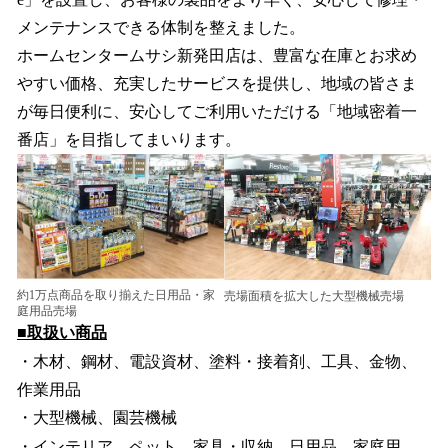
メンテナンスできる体制を整えました。
ホームセンタームサシ新発田店は、豊富な在庫とお求め
やすい価格、充実したサービスを提供し、地域の皆さま
が毎日便利に、安心してご利用いただける「地域密着一
番店」を目指してまいります。
約1万点商品を取り揃えた日用品・家
売場面積を拡大した大型機械売場
庭用品売場
■取扱い商品
・⽊材、鋼材、電設資材、塗料・接着剤、⼯具、⾦物、
作業用品
・大型機械、園芸機械
・インテリア、ペット、家具・収納、⽇⽤品、家庭用