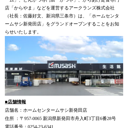
を
店「からやま」などを運営するアークランズ株式会社
読
み
（社長：佐藤好文、新潟県三条市）は、「ホームセンタ
込
ームサシ新発田店」をグランドオープンすることをお知
み
らせいたします。
中
で
す
■店舗情報
店舗名：ホームセンタームサシ新発田店
住所 ：〒957-0065 新潟県新発⽥市⾈⼊町3丁⽬6番28号
電話番号：0254-23-6341