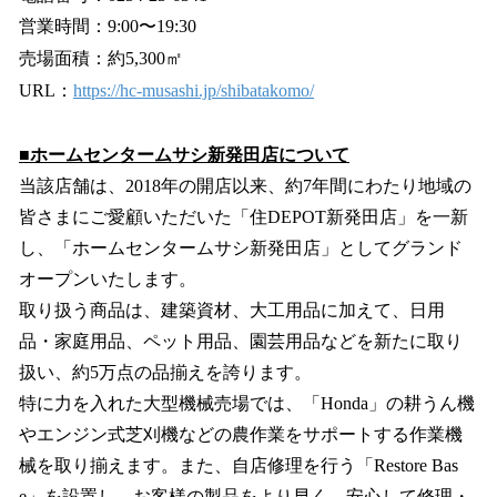
営業時間：9:00〜19:30
売場⾯積：約5,300㎡
URL：
https://hc-musashi.jp/shibatakomo/
■ホームセンタームサシ新発田店について
当該店舗は、2018年の開店以来、約7年間にわたり地域の
皆さまにご愛顧いただいた「住DEPOT新発田店」を一新
し、「ホームセンタームサシ新発田店」としてグランド
オープンいたします。
取り扱う商品は、建築資材、大工用品に加えて、日用
品・家庭用品、ペット用品、園芸用品などを新たに取り
扱い、約5万点の品揃えを誇ります。
特に力を入れた大型機械売場では、「Honda」の耕うん機
やエンジン式芝刈機などの農作業をサポートする作業機
械を取り揃えます。また、自店修理を行う「Restore Bas
e」を設置し、お客様の製品をより早く、安心して修理・