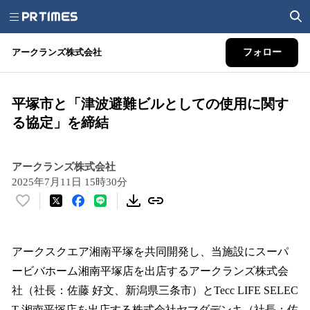
アークランズ株式会社
フォロー
平塚市と「津波避難ビルとしての使用に関す
る協定」を締結
アークランズ株式会社
2025年7月11日 15時30分
い
い
ね
！
アークスクエア湘南平塚を共同開発し、当施設にスーパ
数
ービバホーム湘南平塚店を出店するアークランズ株式会
を
社（社長：佐藤 好文、新潟県三条市）とTecc LIFE SELEC
読
み
T 湘南平塚店を出店する株式会社ヤマダデンキ（社長：佐