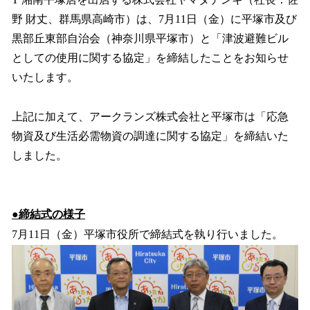
込
野 財丈、群馬県高崎市）は、7月11日（金）に平塚市及び
み
黒部丘東部自治会（神奈川県平塚市）と「津波避難ビル
中
で
としての使用に関する協定」を締結したことをお知らせ
す
いたします。
上記に加えて、アークランズ株式会社と平塚市は「応急
物資及び生活必需物資の調達に関する協定」を締結いた
しました。
●締結式の様子
7月11日（金）平塚市役所で締結式を執り行いました。