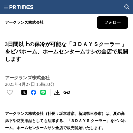
アークランズ株式会社
フォロー
3日間以上の保冷が可能な「３ＤＡＹＳクーラー 」
をビバホーム、ホームセンタームサシの全店で展開
します
アークランズ株式会社
2023年4月27日 15時33分
い
い
ね
！
アークランズ株式会社（社長：坂本晴彦、新潟県三条市）は、夏の高
数
温下や防災用品としても活躍する、「３ＤＡＹＳ クーラー」をビバホ
を
ーム、ホームセンタームサシ全店で販売開始いたします。
読