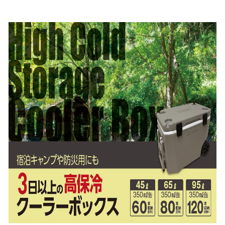
み
込
み
中
で
す