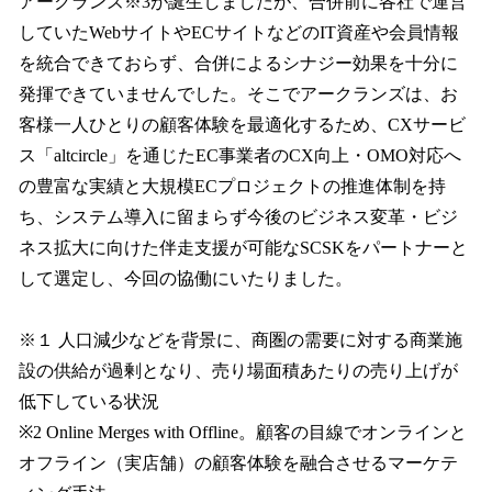
アークランズ※3が誕生しましたが、合併前に各社で運営
していたWebサイトやECサイトなどのIT資産や会員情報
を統合できておらず、合併によるシナジー効果を十分に
発揮できていませんでした。そこでアークランズは、お
客様一人ひとりの顧客体験を最適化するため、CXサービ
ス「altcircle」を通じたEC事業者のCX向上・OMO対応へ
の豊富な実績と大規模ECプロジェクトの推進体制を持
ち、システム導入に留まらず今後のビジネス変革・ビジ
ネス拡大に向けた伴走支援が可能なSCSKをパートナーと
して選定し、今回の協働にいたりました。
※１ 人口減少などを背景に、商圏の需要に対する商業施
設の供給が過剰となり、売り場面積あたりの売り上げが
低下している状況
※2 Online Merges with Offline。顧客の目線でオンラインと
オフライン（実店舗）の顧客体験を融合させるマーケテ