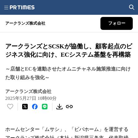
アークランズ株式会社
フォロー
アークランズとSCSKが協働し、顧客起点のビ
ジネス強化に向け、ECシステム基盤を再構築
～店舗とECを連動させたオムニチャネル施策推進に向け
た取り組みを強化～
アークランズ株式会社
2025年5月27日 10時00分
い
い
ね
！
ホームセンター「ムサシ」、「ビバホーム」を運営する
数
アークランズ株式会社（本社：新潟県三条市、代表取締