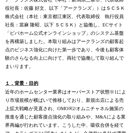
を
役社長：佐藤 好文、以下「アークランズ」）はＳＣＳＫ
読
み
株式会社（本社：東京都江東区、代表取締役 執行役員
込
社長：當麻 隆昭、以下 ＳＣＳＫ）と協働し、ECサイト
み
「ビバホーム公式オンラインショップ」のシステム基盤
中
で
を再構築しました。本取り組みはアークランズの顧客起
す
点のビジネス強化に向けた第一歩であり、今後も顧客体
験のさらなる向上に向けて、両社で協働して取り組んで
まいります。
１．背景・目的
近年のホームセンター業界はオーバーストア状態※1によ
り市場規模が横ばいで推移しており、新規出店による売
上拡大戦略が見直され、OMO※2/オムニチャネル施策の
推進を通じた顧客接点強化の取り組みや、M&Aによる業
界再編が行われています。こうした中、吸収合併を経て