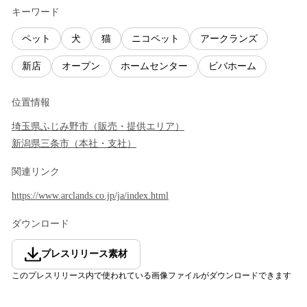
キーワード
ペット
犬
猫
ニコペット
アークランズ
新店
オープン
ホームセンター
ビバホーム
位置情報
埼玉県
ふじみ野市
（
販売・提供エリア
）
新潟県
三条市
（
本社・支社
）
関連リンク
https://www.arclands.co.jp/ja/index.html
ダウンロード
プレスリリース素材
このプレスリリース内で使われている画像ファイルがダウンロードできます