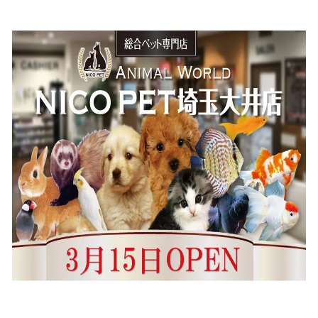
込
み
中
で
す