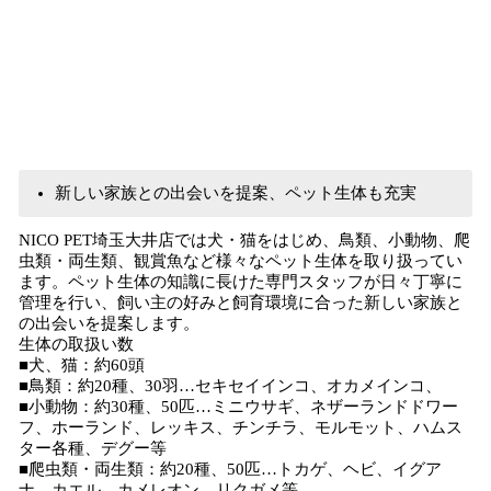
新しい家族との出会いを提案、ペット生体も充実
NICO PET埼玉大井店では犬・猫をはじめ、鳥類、小動物、爬
虫類・両生類、観賞魚など様々なペット生体を取り扱ってい
ます。ペット生体の知識に長けた専門スタッフが日々丁寧に
管理を行い、飼い主の好みと飼育環境に合った新しい家族と
の出会いを提案します。
生体の取扱い数
■犬、猫：約60頭
■鳥類：約20種、30羽…セキセイインコ、オカメインコ、
■小動物：約30種、50匹…ミニウサギ、ネザーランドドワー
フ、ホーランド、レッキス、チンチラ、モルモット、ハムス
ター各種、デグー等
■爬虫類・両生類：約20種、50匹…トカゲ、ヘビ、イグア
ナ、カエル、カメレオン、リクガメ等