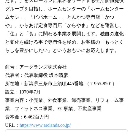
たす。」をスローガンに業界をリードする生活価値提供
グループを目指し、ホームセンターの「ホームセンター
ムサシ」、「ビバホーム」、とんかつ専門店「かつ
や」、からあげ定食専門店「からやま」などを運営し、
「住」と「食」に関わる事業を展開します。独自の進化
と変化を続ける事で専門性を極め、お客様の「もっとく
らしを豊かにしたい」というおもいにお応えします。
商号：アークランズ株式会社
代表者：代表取締役 坂本晴彦
所在地：新潟県三条市上須頃445番地 （〒955-8501）
設立：1970年7月
事業内容：小売業、外食事業、卸売事業、リフォーム事
業、フィットネス事業、EC事業、不動産事業
資本金：6,462百万円
URL：
https://www.arclands.co.jp/