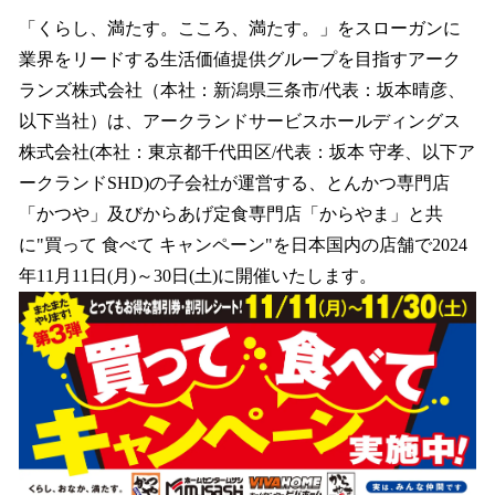
ね
！
「くらし、満たす。こころ、満たす。」をスローガンに
数
業界をリードする生活価値提供グループを目指すアーク
を
ランズ株式会社（本社：新潟県三条市/代表：坂本晴彦、
読
み
以下当社）は、アークランドサービスホールディングス
込
株式会社(本社：東京都千代⽥区/代表：坂本 守孝、以下ア
み
ークランドSHD)の子会社が運営する、とんかつ専門店
中
で
「かつや」及びからあげ定食専門店「からやま」と共
す
に"買って 食べて キャンペーン"を日本国内の店舗で2024
年11月11日(月)～30日(土)に開催いたします。