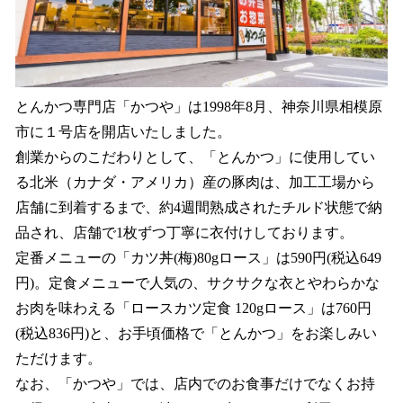
とんかつ専⾨店「かつや」は1998年8⽉、神奈川県相模原
市に１号店を開店いたしました。
創業からのこだわりとして、「とんかつ」に使⽤してい
る北⽶（カナダ・アメリカ）産の豚⾁は、加⼯⼯場から
店舗に到着するまで、約4週間熟成されたチルド状態で納
品され、店舗で1枚ずつ丁寧に⾐付けしております。
定番メニューの「カツ丼(梅)80gロース」は590円(税込649
円)。定⾷メニューで⼈気の、サクサクな⾐とやわらかな
お⾁を味わえる「ロースカツ定⾷ 120gロース」は760円
(税込836円)と、お⼿頃価格で「とんかつ」をお楽しみい
ただけます。
なお、「かつや」では、店内でのお⾷事だけでなくお持