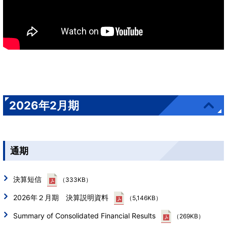
2026年2月期
通期
決算短信
（333KB）
2026年２月期 決算説明資料
（5,146KB）
Summary of Consolidated Financial Results
（269KB）