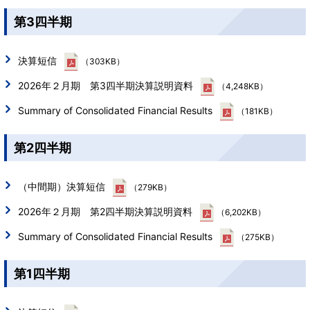
第3四半期
決算短信
（303KB）
2026年２月期 第3四半期決算説明資料
（4,248KB）
Summary of Consolidated Financial Results
（181KB）
第2四半期
（中間期）決算短信
（279KB）
2026年２月期 第2四半期決算説明資料
（6,202KB）
Summary of Consolidated Financial Results
（275KB）
第1四半期