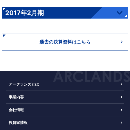
2017年2月期
過去の決算資料はこちら
アークランズとは
事業内容
会社情報
投資家情報