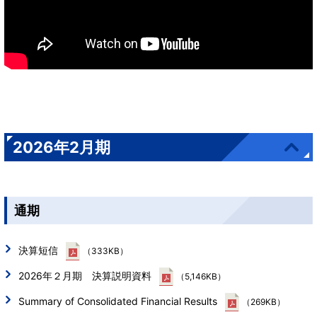
2026年2月期
通期
決算短信
（333KB）
2026年２月期 決算説明資料
（5,146KB）
Summary of Consolidated Financial Results
（269KB）