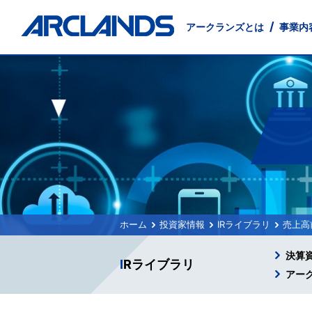
アークランズとは
事業内
事業内容
投資家情報
会社情報
サステナビリティ
店舗物件募集
採用情報
English
小売事業
IRニュース
会社概要
環境に配慮した事業経営
出店候補地募集
新卒採用
Management Principles
卸売事業
沿革
インターンシップ
経営方針
テナント募集
交通アクセス
地域社会
Company
業績・
外食事
IRお問い合わせ
電子公告
投資家情報
IRライブラリ
売上高
決算
IRライブラリ
アー