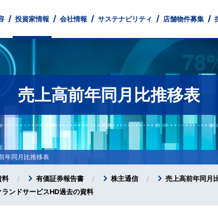
容
投資家情報
会社情報
サステナビリティ
店舗物件募集
売上高前年同月比推移表
とともに
 Profile
財務
業
中途採用
店舗ネットワーク
IRライブラリ
フィットネス事業
Our Company
人的資本情報
パート・アルバイト採用
株式情報
経営理念
不動産事業
健康経営宣言
IR Library
IRカレンダー
Monthly Tre
コーポレー
IR
免責事項
前年同月比推移表
資料
有価証券報告書
株主通信
売上高前年同月
クランドサービスHD過去の資料