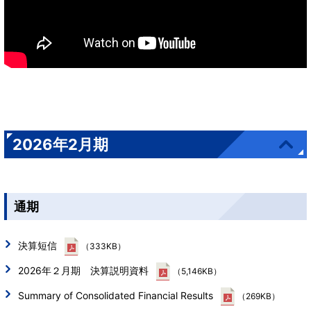
2026年2月期
通期
決算短信
（333KB）
2026年２月期 決算説明資料
（5,146KB）
Summary of Consolidated Financial Results
（269KB）