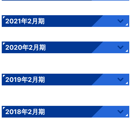
2021年2月期
2020年2月期
2019年2月期
2018年2月期