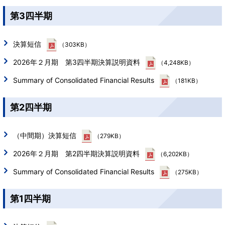
第3四半期
決算短信
（303KB）
2026年２月期 第3四半期決算説明資料
（4,248KB）
Summary of Consolidated Financial Results
（181KB）
第2四半期
（中間期）決算短信
（279KB）
2026年２月期 第2四半期決算説明資料
（6,202KB）
Summary of Consolidated Financial Results
（275KB）
第1四半期