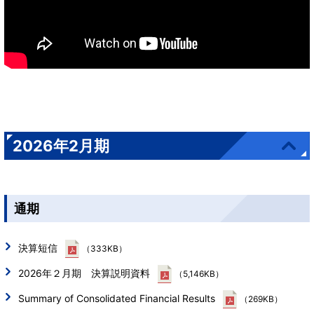
2026年2月期
通期
決算短信
（333KB）
2026年２月期 決算説明資料
（5,146KB）
Summary of Consolidated Financial Results
（269KB）