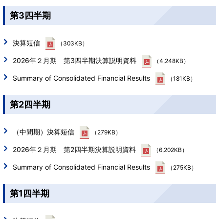
第3四半期
決算短信
（303KB）
2026年２月期 第3四半期決算説明資料
（4,248KB）
Summary of Consolidated Financial Results
（181KB）
第2四半期
（中間期）決算短信
（279KB）
2026年２月期 第2四半期決算説明資料
（6,202KB）
Summary of Consolidated Financial Results
（275KB）
第1四半期