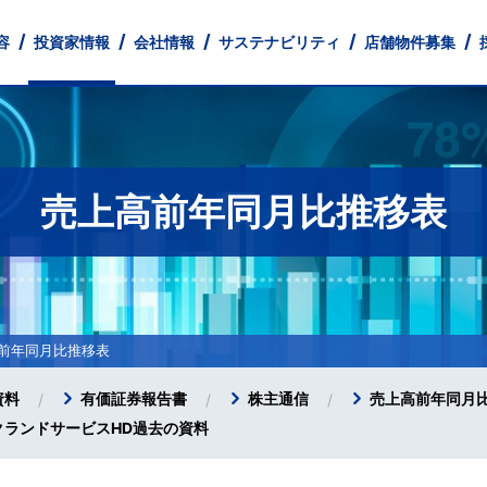
容
投資家情報
会社情報
サステナビリティ
店舗物件募集
売上高前年同月比推移表
とともに
 Profile
財務
業
中途採用
店舗ネットワーク
IRライブラリ
フィットネス事業
Our Company
人的資本情報
パート・アルバイト採用
株式情報
経営理念
不動産事業
健康経営宣言
IR Library
IRカレンダー
Monthly Tre
コーポレー
IR
免責事項
前年同月比推移表
資料
有価証券報告書
株主通信
売上高前年同月
クランドサービスHD過去の資料