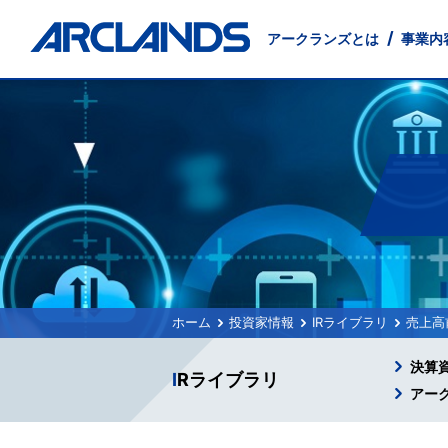
アークランズとは
事業内
事業内容
投資家情報
会社情報
サステナビリティ
店舗物件募集
採用情報
English
小売事業
IRニュース
会社概要
環境に配慮した事業経営
出店候補地募集
新卒採用
Management Principles
卸売事業
沿革
インターンシップ
経営方針
テナント募集
交通アクセス
地域社会
Company
業績・
外食事
IRお問い合わせ
電子公告
投資家情報
IRライブラリ
売上高
決算
IRライブラリ
アー