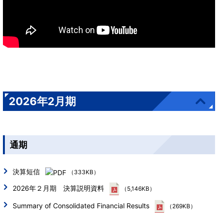
2026年2月期
通期
決算短信
（333KB）
2026年２月期 決算説明資料
（5,146KB）
Summary of Consolidated Financial Results
（269KB）