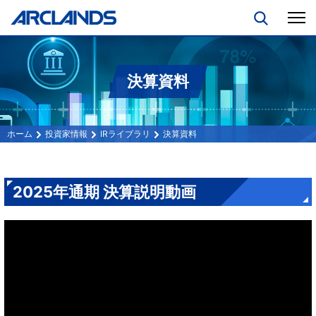
決算資料
投資家情報
IRライブラリ
決算資料
2025年通期 決算説明動画