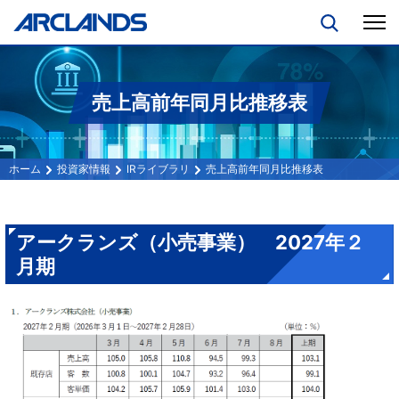
売上高前年同月比推移表
投資家情報
IRライブラリ
売上高前年同月比推移表
アークランズ（小売事業） 2027年２
月期