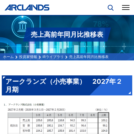
売上高前年同月比推移表
投資家情報
IRライブラリ
売上高前年同月比推移表
アークランズ（小売事業） 2027年２
月期