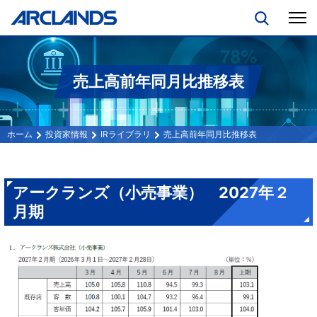
売上高前年同月比推移表
投資家情報
IRライブラリ
売上高前年同月比推移表
アークランズ（小売事業） 2027年２
月期