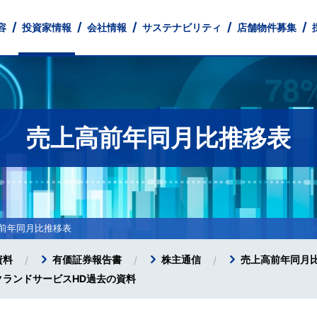
容
投資家情報
会社情報
サステナビリティ
店舗物件募集
売上高前年同月比推移表
とともに
 Profile
財務
業
中途採用
店舗ネットワーク
IRライブラリ
フィットネス事業
Our Company
人的資本情報
パート・アルバイト採用
株式情報
経営理念
不動産事業
健康経営宣言
IR Library
IRカレンダー
Monthly Tre
コーポレー
IR
免責事項
前年同月比推移表
資料
有価証券報告書
株主通信
売上高前年同月
クランドサービスHD過去の資料