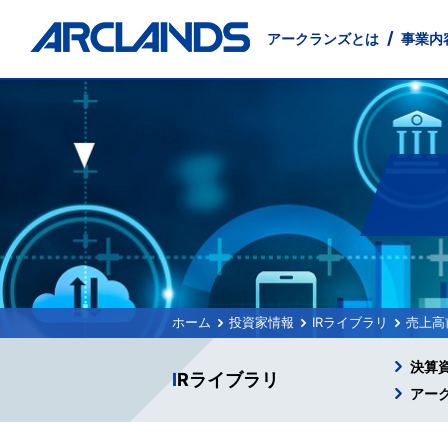
アークランズとは
事業内
事業内容
投資家情報
会社情報
サステナビリティ
店舗物件募集
採用情報
English
小売事業
IRニュース
会社概要
環境に配慮した事業経営
出店候補地募集
新卒採用
Management Principles
卸売事業
沿革
インターンシップ
経営方針
テナント募集
交通アクセス
地域社会
Company
業績・
外食事
IRお問い合わせ
電子公告
投資家情報
IRライブラリ
売上高
決算
IRライブラリ
アー