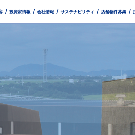
容
投資家情報
会社情報
サステナビリティ
店舗物件募集
とともに
 Profile
財務
業
中途採用
店舗ネットワーク
IRライブラリ
フィットネス事業
Our Company
人的資本情報
パート・アルバイト採用
株式情報
経営理念
不動産事業
健康経営宣言
IR Library
IRカレンダー
Monthly Tre
コーポレー
IR
免責事項