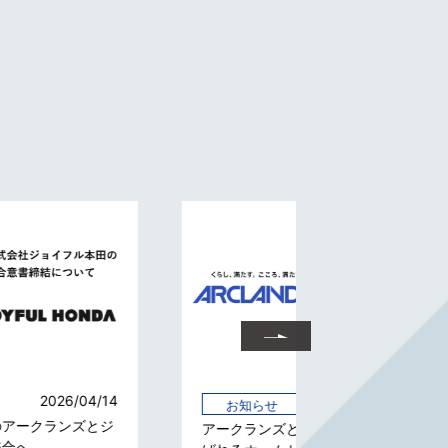
店舗情報
2026/04/14
お知らせ
新潟県内最大級の
アークランズとNEC、「お客さまから選
と最新のトレーニ