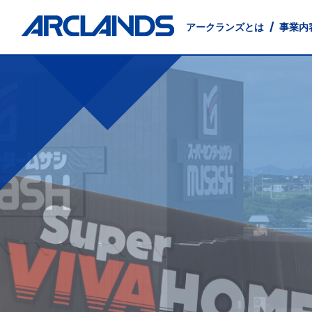
アークランズとは
事業内
事業内容
投資家情報
会社情報
サステナビリティ
店舗物件募集
採用情報
English
小売事業
IRニュース
会社概要
環境に配慮した事業経営
出店候補地募集
新卒採用
Management Principles
卸売事業
沿革
インターンシップ
経営方針
テナント募集
交通アクセス
地域社会
Company
業績・
外食事
IRお問い合わせ
電子公告