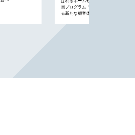
ばれるホームセンター」に向けて共通会
ィットネスジムFI
員プログラム『ACPO（アクポ）』によ
ロクゴ）新潟東区
る新たな顧客体験の創出を開始
プン